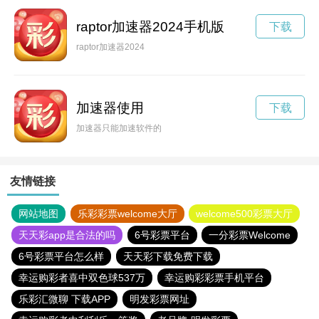
raptor加速器2024手机版
下载
raptor加速器2024
加速器使用
下载
加速器只能加速软件的
友情链接
网站地图
乐彩彩票welcome大厅
welcome500彩票大厅
天天彩app是合法的吗
6号彩票平台
一分彩票Welcome
6号彩票平台怎么样
天天彩下载免费下载
幸运购彩者喜中双色球537万
幸运购彩彩票手机平台
乐彩汇微聊 下载APP
明发彩票网址