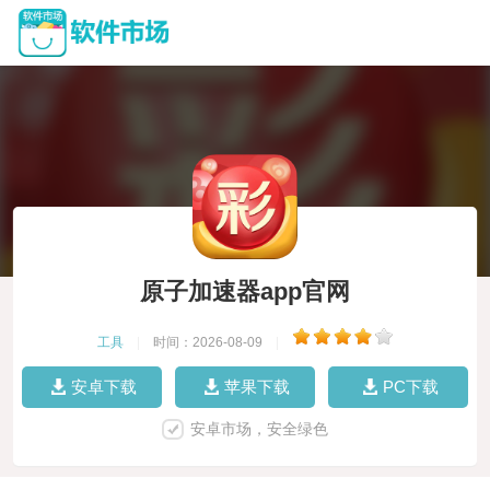
原子加速器app官网
工具
|
时间：2026-08-09
|
安卓下载
苹果下载
PC下载
安卓市场，安全绿色