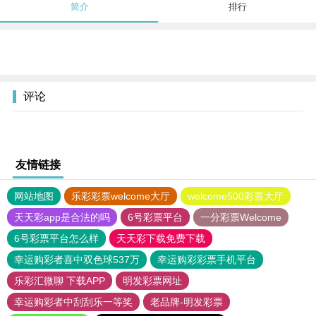
简介
排行
评论
友情链接
网站地图
乐彩彩票welcome大厅
welcome500彩票大厅
天天彩app是合法的吗
6号彩票平台
一分彩票Welcome
6号彩票平台怎么样
天天彩下载免费下载
幸运购彩者喜中双色球537万
幸运购彩彩票手机平台
乐彩汇微聊 下载APP
明发彩票网址
幸运购彩者中刮刮乐一等奖
老品牌-明发彩票